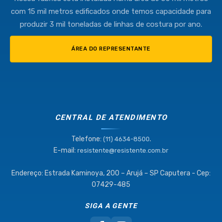
(11) 4634-8500
com 15 mil metros edificados onde temos capacidade para
produzir 3 mil toneladas de linhas de costura por ano.
ÁREA DO REPRESENTANTE
CENTRAL DE ATENDIMENTO
Telefone:
.
(11) 4634-8500
E-mail:
resistente@resistente.com.br
Endereço: Estrada Kaminoya, 200 – Arujá – SP Caputera - Cep:
07429-485
SIGA A GENTE