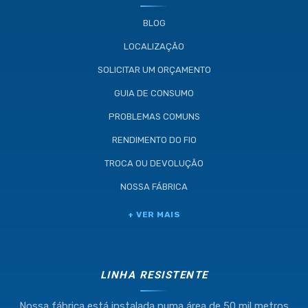
BLOG
LOCALIZAÇÃO
SOLICITAR UM ORÇAMENTO
GUIA DE CONSUMO
PROBLEMAS COMUNS
RENDIMENTO DO FIO
TROCA OU DEVOLUÇÃO
NOSSA FÁBRICA
Industria e Comercio de Linhas
Resistente Ltda
55.407.761/0001-54
+ VER MAIS
LINHA RESISTENTE
Nossa fábrica está instalada numa área de 50 mil metros